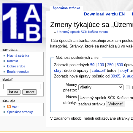
špeciálna stránka
Download verziu EN
Zmeny týkajúce sa „Územ
←
Územný spolok SČK Košice mesto
Táto špeciálna stránka obsahuje zoznam posle
kategórie). Stránky, ktoré sa nachádzajú vo v
navigácia
Hlavná stránka
Možnosti posledných zmien
Kontakt
Zobraziť posledných
50
|
100
|
250
|
500
úprav
Dobré srdce
skryť
drobné úpravy |
zobraziť
botov |
skryť
an
English version
Zobraziť nové úpravy počnúc od
00:05, 9. au
hľadať
Menný
priestor:
Názov
nástroje
stránky:
zadanú stránku
Atom
Špeciálne stránky
V zadanom období neboli odkazované stránky 