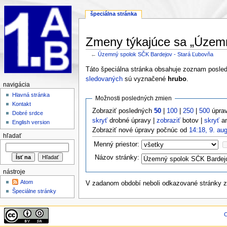
špeciálna stránka
Zmeny týkajúce sa „Územn
←
Územný spolok SČK Bardejov - Stará Ľubovňa
Táto špeciálna stránka obsahuje zoznam posle
sledovaných
sú vyznačené
hrubo
.
navigácia
Hlavná stránka
Možnosti posledných zmien
Kontakt
Zobraziť posledných
50
|
100
|
250
|
500
úprav
Dobré srdce
skryť
drobné úpravy |
zobraziť
botov |
skryť
an
English version
Zobraziť nové úpravy počnúc od
14:18, 9. au
hľadať
Menný priestor:
Názov stránky:
nástroje
Atom
V zadanom období neboli odkazované stránky 
Špeciálne stránky
O