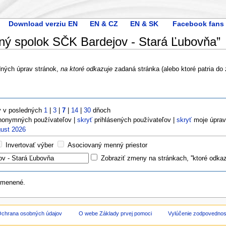
Download verziu EN
EN & CZ
EN & SK
Facebook fans
ý spolok SČK Bardejov - Stará Ľubovňa”
dných úprav stránok,
na ktoré odkazuje
zadaná stránka (alebo ktoré patria do
 v posledných
1
|
3
|
7
|
14
|
30
dňoch
onymných používateľov |
skryť
prihlásených používateľov |
skryť
moje úpra
gust 2026
Invertovať výber
Asociovaný menný priestor
Zobraziť zmeny na stránkach, ''ktoré odkaz
zmenené.
chrana osobných údajov
O webe Základy prvej pomoci
Vylúčenie zodpovednos