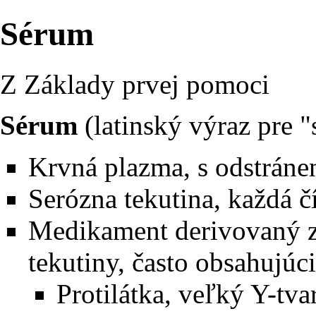
Sérum
Z Základy prvej pomoci
Sérum
(latinský výraz pre 
Krvná plazma
, s odstrán
Serózna tekutina
, každá č
Medikament
derivovaný zo
tekutiny, často obsahujúci
Protilátka
, veľký Y-tv