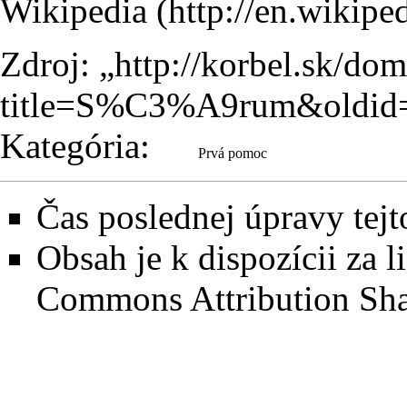
Wikipedia
Zdroj: „
http://korbel.sk/do
title=S%C3%A9rum&oldid
Kategória
:
Prvá pomoc
Čas poslednej úpravy tejto
Obsah je k dispozícii za
Commons Attribution Sha