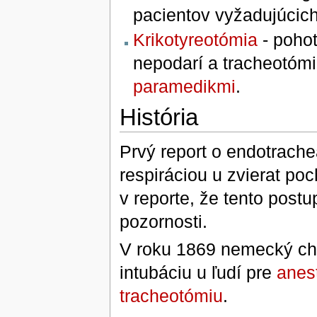
pacientov vyžadujúcic
Krikotyreotómia
- pohot
nepodarí a tracheotómi
paramedikmi
.
História
Prvý report o endotrache
respiráciou u zvierat po
v reporte, že tento post
pozornosti.
V roku 1869 nemecký ch
intubáciu u ľudí pre
anes
tracheotómiu
.