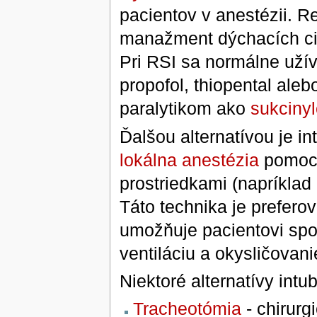
pacientov v anestézii. R
manažment dýchacích cies
Pri RSI sa normálne uží
propofol, thiopental ale
paralytikom ako
sukcinyl
Ďalšou alternatívou je i
lokálna anestézia
pomoco
prostriedkami (napríklad
Táto technika je prefero
umožňuje pacientovi spo
ventiláciu a okysličovani
Niektoré alternatívy intu
Tracheotómia
- chirurg