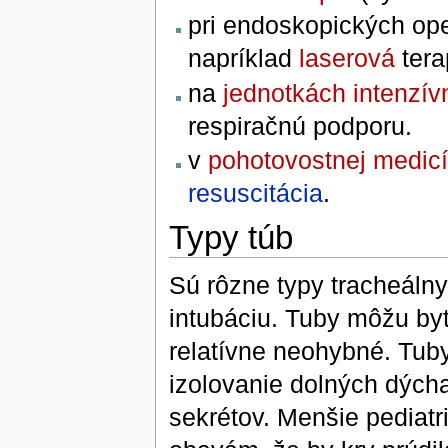
pri endoskopických op
napríklad
laserová
tera
na
jednotkách intenzívn
respiračnú podporu.
v
pohotovostnej medic
resuscitácia
.
Typy túb
Sú rôzne typy tracheálny
intubáciu. Tuby môžu byť
relatívne neohybné. Tu
izolovanie dolných dýcha
sekrétov. Menšie pediatr