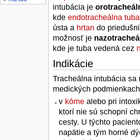
Trvalý odkaz
intubácia je
orotracheál
kde
endotracheálna tuba
ústa a
hrtan
do priedušni
možnosť je
nazotracheá
kde je tuba vedená cez
Indikácie
Tracheálna intubácia sa r
medických podmienkach
v
kóme
alebo pri intox
ktorí nie sú schopní ch
cesty. U týchto paciento
napätie a tým horné dý