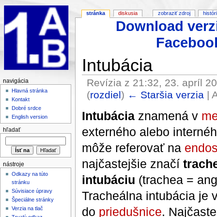
stránka
diskusia
zobraziť zdroj
histór
Download verz
Faceboo
Intubácia
Revízia z 21:32, 23. apríl 2
navigácia
Hlavná stránka
(
rozdiel
)
← Staršia verzia
| 
Kontakt
Dobré srdce
Intubácia
znamená v
me
English version
externého alebo interného
hľadať
môže referovať na
endos
najčastejšie značí
trach
nástroje
Odkazy na túto
intubáciu
(trachea = ang
stránku
Súvisiace úpravy
Tracheálna intubácia je 
Špeciálne stránky
do
priedušnice
. Najčaste
Verzia na tlač