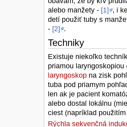
obavám, že by krv prúdil
alebo manžety -
[1]
, i 
detí použiť tuby s manže
-
[2]
.
Techniky
Existuje niekoľko techní
priamou laryngoskopiou (
laryngoskop
na zisk poh
tuba pod priamym pohľad
len ak je pacient komat
alebo dostal lokálnu (mi
ciest (napríklad použití
Rýchla sekvenčná induk