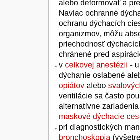
alebo deformovať a pre
Naviac ochranné dýchac
ochranu dýchacích cies
organizmov, môžu abse
priechodnosť dýchacích
chránené pred aspiráci
v
celkovej anestézii
- u
dýchanie oslabené aleb
opiátov
alebo
svalovýc
ventilácie sa často pou
alternatívne zariadeni
maskové dýchacie ces
pri diagnostických man
bronchoskopia
(vyšetr