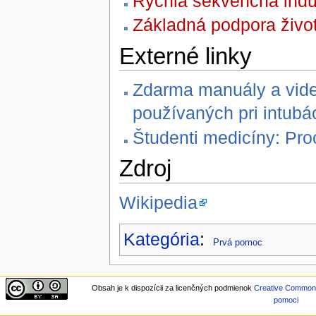
Rýchla sekvenčná indu
Základná podpora živo
Externé linky
Zdarma manuály a vide
používaných pri intubác
Študenti medicíny: Pro
Zdroj
Wikipedia
Kategória
:
Prvá pomoc
Obsah je k dispozícii za licenčných podmienok
Creative Commons 
pomoci