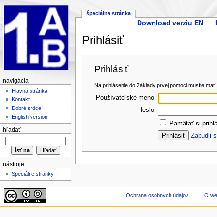
špeciálna stránka
Download verziu EN
Prihlásiť
Prihlásiť
navigácia
Na prihlásenie do Základy prvej pomoci musíte mať 
Hlavná stránka
Používateľské meno:
Kontakt
Dobré srdce
Heslo:
English version
Pamätať si prihl
hľadať
Zabudli s
nástroje
Špeciálne stránky
Ochrana osobných údajov
O we