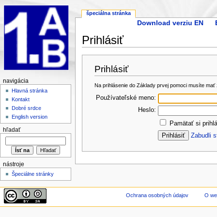
špeciálna stránka
Download verziu EN
Prihlásiť
Prihlásiť
navigácia
Na prihlásenie do Základy prvej pomoci musíte mať 
Hlavná stránka
Používateľské meno:
Kontakt
Dobré srdce
Heslo:
English version
Pamätať si prihl
hľadať
Zabudli s
nástroje
Špeciálne stránky
Ochrana osobných údajov
O we