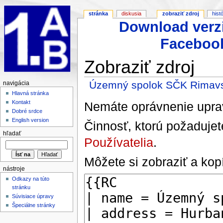
stránka
diskusia
zobraziť zdroj
hist
Download verz
Faceboo
Zobraziť zdroj
Územný spolok SČK Rimav
navigácia
Hlavná stránka
Kontakt
Nemáte oprávnenie uprav
Dobré srdce
English version
Činnosť, ktorú požadujet
hľadať
Používatelia
.
Môžete si zobraziť a kopí
nástroje
Odkazy na túto
stránku
Súvisiace úpravy
Špeciálne stránky