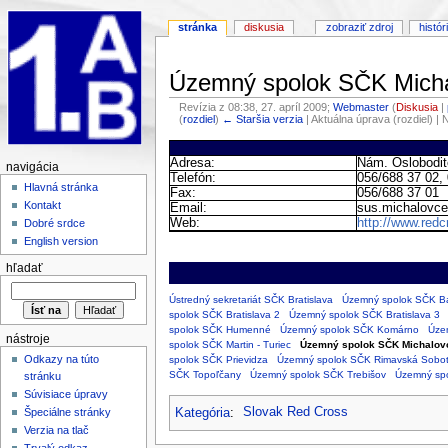
stránka
diskusia
zobraziť zdroj
histór
Územný spolok SČK Mich
Revízia z 08:38, 27. apríl 2009;
Webmaster
(
Diskusia
|
(
rozdiel
)
← Staršia verzia
| Aktuálna úprava (rozdiel) | 
Adresa:
Nám. Oslobodit
navigácia
Telefón:
056/688 37 02,
Hlavná stránka
Fax:
056/688 37 01
Kontakt
Email:
sus.michalovc
Web:
http://www.redc
Dobré srdce
English version
hľadať
Ústredný sekretariát SČK Bratislava
Územný spolok SČK Ba
spolok SČK Bratislava 2
Územný spolok SČK Bratislava 3
spolok SČK Humenné
Územný spolok SČK Komárno
Úze
nástroje
spolok SČK Martin - Turiec
Územný spolok SČK Michalov
Odkazy na túto
spolok SČK Prievidza
Územný spolok SČK Rimavská Sobo
SČK Topoľčany
Územný spolok SČK Trebišov
Územný spo
stránku
Súvisiace úpravy
Kategória
:
Slovak Red Cross
Špeciálne stránky
Verzia na tlač