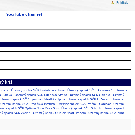
Prihlásiť
YouTube channel
ý kríž
ubovňa
Územný spolok SČK Bratislava - okolie
Územný spolok SČK Bratislava 1
Územný
 - Orava
Územný spolok SČK Dunajská Streda
Územný spolok SČK Galanta
Územný
Územný spolok SČK Liptovský Mikuláš - Liptov
Územný spolok SČK Lučenec
Územný
Územný spolok SČK Považská Bystrica
Územný spolok SČK Prešov - Sabinov
Územný
emný spolok SČK Spišská Nová Ves - Spiš
Územný spolok SČK Svidník
Územný spolok
ý spolok SČK Zvolen
Územný spolok SČK Žiar nad Hronom
Územný spolok SČK Žilina