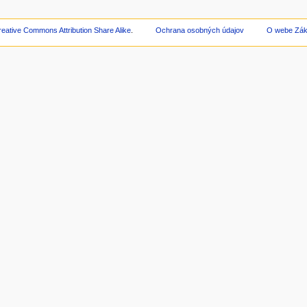
reative Commons Attribution Share Alike
.
Ochrana osobných údajov
O webe Zákl