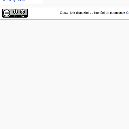
Trvalý odkaz
Obsah je k dispozícii za licenčných podmienok
C