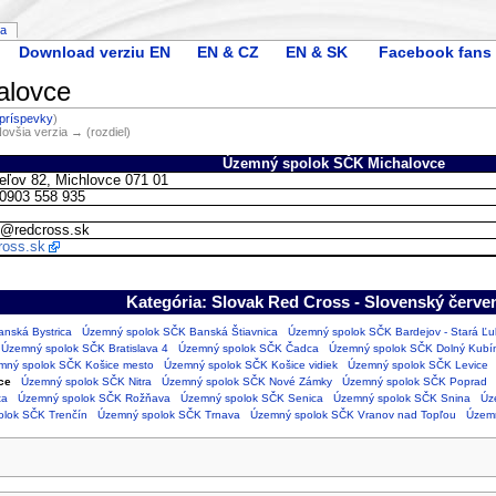
ia
Download verziu EN
EN & CZ
EN & SK
Facebook fans
alovce
príspevky
)
Novšia verzia → (rozdiel)
Územný spolok SČK Michalovce
eľov 82, Michlovce 071 01
 0903 558 935
e@redcross.sk
ross.sk
Kategória: Slovak Red Cross - Slovenský červen
nská Bystrica
Územný spolok SČK Banská Štiavnica
Územný spolok SČK Bardejov - Stará Ľ
Územný spolok SČK Bratislava 4
Územný spolok SČK Čadca
Územný spolok SČK Dolný Kubín
mný spolok SČK Košice mesto
Územný spolok SČK Košice vidiek
Územný spolok SČK Levice
ce
Územný spolok SČK Nitra
Územný spolok SČK Nové Zámky
Územný spolok SČK Poprad
ta
Územný spolok SČK Rožňava
Územný spolok SČK Senica
Územný spolok SČK Snina
Úz
lok SČK Trenčín
Územný spolok SČK Trnava
Územný spolok SČK Vranov nad Topľou
Územn