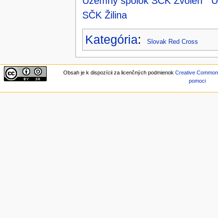
Územný spolok SČK Zvolen
Ú
SČK Žilina
Kategória
:
Slovak Red Cross
Obsah je k dispozícii za licenčných podmienok
Creative Commons 
pomoci