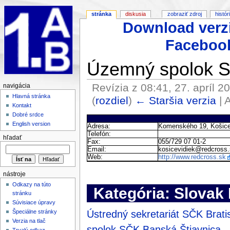
stránka
diskusia
zobraziť zdroj
histór
Download verz
Faceboo
Územný spolok S
Revízia z 08:41, 27. apríl 2
navigácia
Hlavná stránka
(
rozdiel
)
← Staršia verzia
| 
Kontakt
Dobré srdce
English version
Adresa:
Komenského 19, Košice 
Telefón:
hľadať
Fax:
055/729 07 01-2
Email:
kosicevidiek@redcross.
Web:
http://www.redcross.sk
nástroje
Odkazy na túto
Kategória: Slovak
stránku
Súvisiace úpravy
Ústredný sekretariát SČK Brati
Špeciálne stránky
Verzia na tlač
spolok SČK Banská Štiavnica