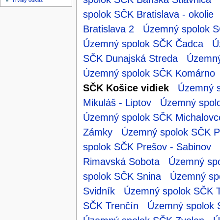
Trvalý odkaz
spolok SČK Bratislava - okolie
Bratislava 2
Územný spolok SČ
Územný spolok SČK Čadca
Ú
SČK Dunajská Streda
Územný
Územný spolok SČK Komárno
SČK Košice vidiek
Územný s
Mikuláš - Liptov
Územný spol
Územný spolok SČK Michalovc
Zámky
Územný spolok SČK P
spolok SČK Prešov - Sabinov
Rimavská Sobota
Územný sp
spolok SČK Snina
Územný spo
Svidník
Územný spolok SČK T
SČK Trenčín
Územný spolok 